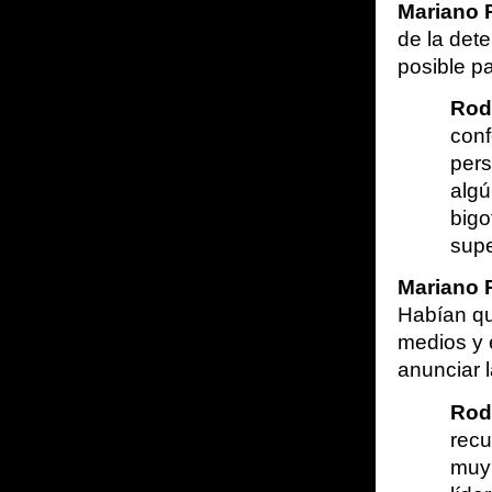
Mariano 
de la dete
posible p
Rod
conf
pers
algú
bigo
supe
Mariano 
Habían que
medios y e
anunciar 
Rod
recu
muy 