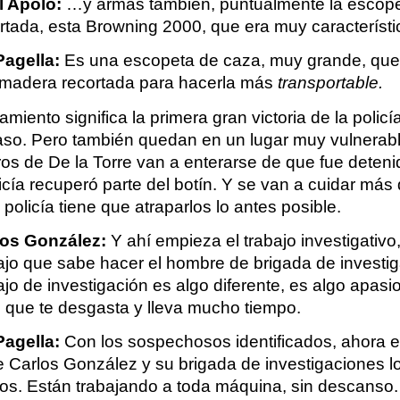
l Apolo: 
…y armas también, puntualmente la escopet
rtada, esta Browning 2000, que era muy característi
Pagella:
 Es una escopeta de caza, muy grande, que t
 madera recortada para hacerla más 
transportable.
amiento significa la primera gran victoria de la policía
aso. Pero también quedan en un lugar muy vulnerable
s de De la Torre van a enterarse de que fue detenid
icía recuperó parte del botín. Y se van a cuidar más 
policía tiene que atraparlos lo antes posible.
los González:
 Y ahí empieza el trabajo investigativo,
ajo que sabe hacer el hombre de brigada de investiga
ajo de investigación es algo diferente, es algo apasio
 que te desgasta y lleva mucho tiempo.
Pagella:
 Con los sospechosos identificados, ahora es
 Carlos González y su brigada de investigaciones loc
los. Están trabajando a toda máquina, sin descanso.