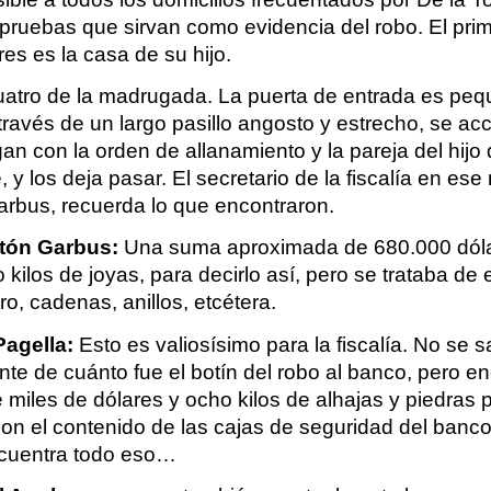
pruebas que sirvan como evidencia del robo. El prim
es es la casa de su hijo.
uatro de la madrugada. La puerta de entrada es pequ
través de un largo pasillo angosto y estrecho, se acc
an con la orden de allanamiento y la pareja del hijo 
, y los deja pasar. El secretario de la fiscalía en es
rbus, recuerda lo que encontraron.
tón Garbus:
 Una suma aproximada de 680.000 dóla
 kilos de joyas, para decirlo así, pero se trataba de 
ro, cadenas, anillos, etcétera.
Pagella:
 Esto es valiosísimo para la fiscalía. No se s
e de cuánto fue el botín del robo al banco, pero enc
 miles de dólares y ocho kilos de alhajas y piedras p
on el contenido de las cajas de seguridad del banco.
ncuentra todo eso…