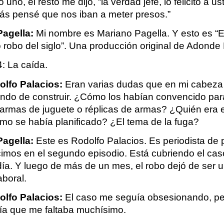
o uno, el resto me dijo, “la verdad jefe, lo felicito a ust
s pensé que nos iban a meter presos.”
Pagella:
 Mi nombre es Mariano Pagella. Y esto es “El
 robo del siglo”. Una producción original de Adonde
4: La caída.
olfo Palacios:
 Eran varias dudas que en mi cabeza 
ando de construir. ¿Cómo los habían convencido para
armas de juguete o réplicas de armas? ¿Quién era el
o se había planificado? ¿El tema de la fuga?
Pagella:
 Este es Rodolfo Palacios. Es periodista de po
cimos en el segundo episodio. Está cubriendo el cas
día. Y luego de más de un mes, el robo dejó de ser u
aboral.
olfo Palacios:
 El caso me seguía obsesionando, pe
ía que me faltaba muchísimo.