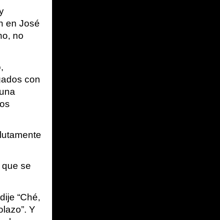
 
 en José 
o, no 
 
gados con 
una 
os 
lutamente 
 que se 
ije “Ché, 
lazo”. Y 