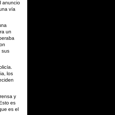
 anuncio 
una vía 
na 
ra un 
beraba 
on 
 sus 
icía. 
a, los 
eciden 
rensa y 
Esto es 
e es el 