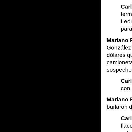
Car
term
León
pará
Mariano 
González 
dólares qu
camioneta
sospecho
Car
con 
Mariano 
burlaron d
Car
flac