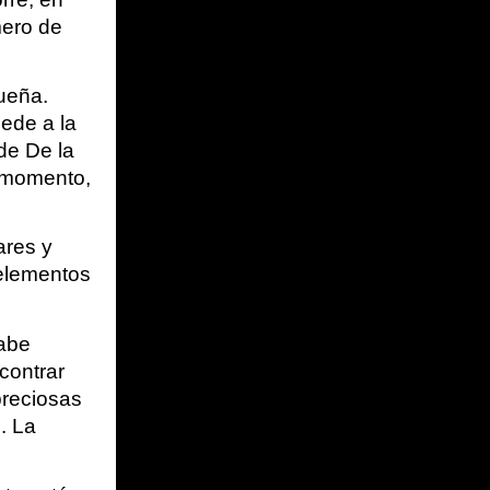
ero de 
eña. 
ede a la 
de De la 
e momento, 
res y 
elementos 
abe 
ontrar 
reciosas 
 La 