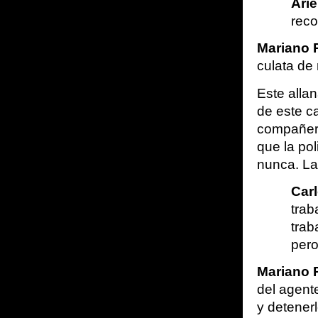
Arie
reco
Mariano 
culata de
Este allan
de este c
compañero
que la pol
nunca. La 
Car
trab
trab
pero
Mariano 
del agente
y detener