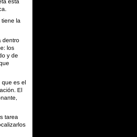
a está 
ca.
iene la 
 dentro 
: los 
o y de 
que 
 que es el 
ción. El 
nante, 
 tarea 
alizarlos 