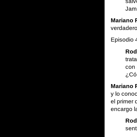
salv
Jamá
Mariano 
verdadero
Episodio 
Rod
trat
con 
¿Cóm
Mariano 
y lo cono
el primer 
encargo l
Rod
sent