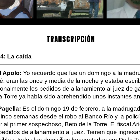
TRANSCRIPCIÓN
4: 
La caída
l Apolo:
 Yo recuerdo que fue un domingo a la madru
é, eran las once y media de la noche y estaba escrib
onalmente los pedidos de allanamiento al juez de gar
a Torre ya había sido aprehendido unos instantes an
Pagella:
 Es el domingo 19 de febrero, a la madrugada
inco semanas desde el robo al Banco Río y la policí
 al primer sospechoso, Beto de la Torre. El fiscal Ari
pedidos de allanamiento al juez. Tienen que ingresar
ible a todos los domicilios frecuentados por De la Tor