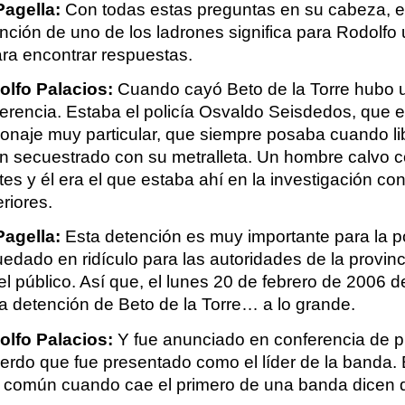
Pagella:
 Con todas estas preguntas en su cabeza, el
nción de uno de los ladrones significa para Rodolfo 
ara encontrar respuestas.
olfo Palacios:
 Cuando cayó Beto de la Torre hubo u
erencia. Estaba el policía Osvaldo Seisdedos, que e
onaje muy particular, que siempre posaba cuando li
n secuestrado con su metralleta. Un hombre calvo c
tes y él era el que estaba ahí en la investigación con
riores.
Pagella:
 Esta detención es muy importante para la pol
dado en ridículo para las autoridades de la provinci
l público. Así que, el lunes 20 de febrero de 2006 d
la detención de Beto de la Torre… a lo grande. 
olfo Palacios:
 Y fue anunciado en conferencia de p
erdo que fue presentado como el líder de la banda. 
común cuando cae el primero de una banda dicen qu