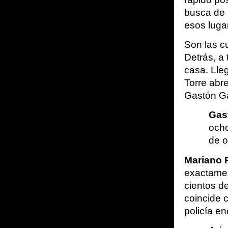
busca de 
esos lugar
Son las c
Detrás, a 
casa. Lleg
Torre abre
Gastón Ga
Gas
ocho
de o
Mariano 
exactament
cientos de
coincide c
policía e