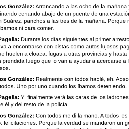
los González:
 Arrancando a las ocho de la mañana y
inando cenando abajo de un puente de una estación
 Suárez, panchos a las tres de la mañana. Porque n
bamos ni para comer.
Pagella:
 Durante los días siguientes al primer arresto,
va a encontrarse con pistas como autos lujosos pa
e huelen a cloaca, fugas a otras provincias y hasta 
 prendida fuego que lo van a ayudar a acercarse a l
sos.
los González:
 Realmente con todos hablé, eh. Abso
todos. Uno por uno cuando los íbamos deteniendo.
Pagella:
 Y  finalmente verá las caras de los ladrones
e él y del resto de la policía.
los González:
 Con todos me di la mano. A todos les d
o, felicitaciones. Porque la verdad se mandaron un go