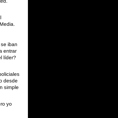
ed. 
 
 Media.
se iban 
 entrar 
 líder? 
liciales 
o desde 
n simple 
ro yo 