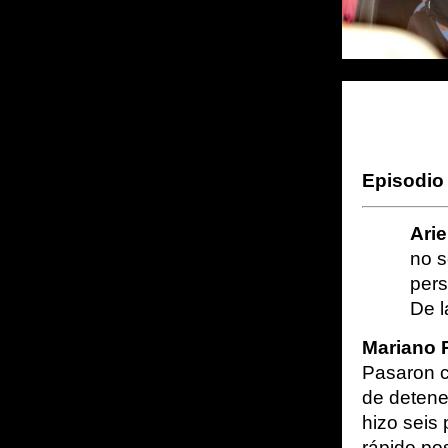
Episodio 
Arie
no s
pers
De l
Mariano 
Pasaron c
de detener
hizo seis 
rápido pos