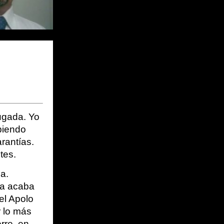
gada. Yo 
iendo 
antías. 
tes.
. 
a acaba 
el Apolo 
 lo más 
re, en 